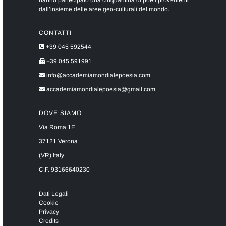
hanno partecipato una cinquantina di poeti provenienti
dall’insieme delle aree geo-culturali del mondo.
CONTATTI
+39 045 592544
+39 045 591991
info@accademiamondialepoesia.com
accademiamondialepoesia@gmail.com
DOVE SIAMO
Via Roma 1E
37121 Verona
(VR) Italy
C.F. 93166640230
Dati Legali
Cookie
Privacy
Credits