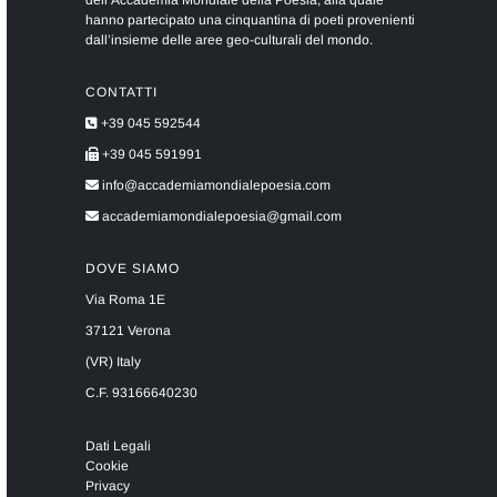
dell’Accademia Mondiale della Poesia, alla quale
hanno partecipato una cinquantina di poeti provenienti
dall’insieme delle aree geo-culturali del mondo.
CONTATTI
+39 045 592544
+39 045 591991
info@accademiamondialepoesia.com
accademiamondialepoesia@gmail.com
DOVE SIAMO
Via Roma 1E
37121 Verona
(VR) Italy
C.F. 93166640230
Dati Legali
Cookie
Privacy