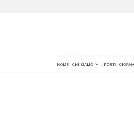
Vai
al
contenuto
ACCADEMIA MONDIALE DELLA POESIA
HOME
CHI SIAMO
I POETI
GIORNA