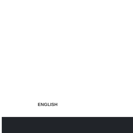
Navigazione
articoli
ENGLISH