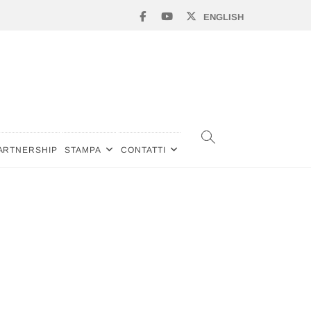
Facebook
YouTube
Twitter
ENGLISH
ARTNERSHIP
STAMPA
CONTATTI